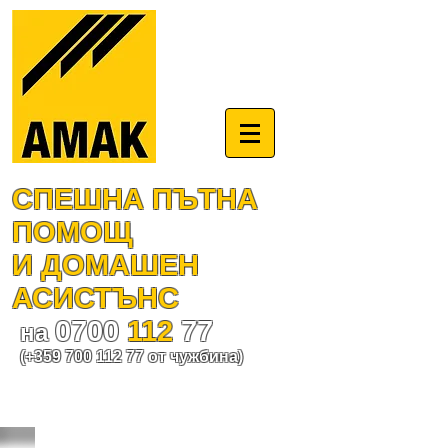
СПЕШНА ПЪТНА
ПОМОЩ
И ДОМАШЕН
АСИСТЪНС
0700
112
77
на
(+359
700 112 77
от чужбина)