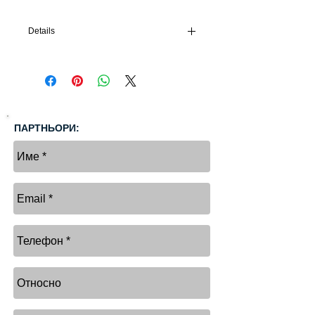
Details
Покритие БЪЛГАРИЯ за двама члена е
подходящо за шофьори, които пътуват
основно в пределите на страната и рядко
напускат границите и. С това членство си
гарантирате безплатна пътна помощ с
лимит до 300,00 лева за всяко събитие
ПАРТНЬОРИ:
(до 5 пъти в годината), като
предимството е, че двама члена сключват
членство на преференциална цена и
ползват същите покрития за 2
автомобила.